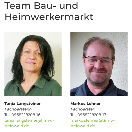
Team Bau- und
Heimwerkermarkt
Tanja Langsteiner
Markus Lehner
Fachberaterin
Fachberater
Tel: 09682 18208-16
Tel: 09682 18208-17
tanja.langsteiner(at)rmw-
markus.lehner(at)rmw-
steinwald.de
steinwald.de