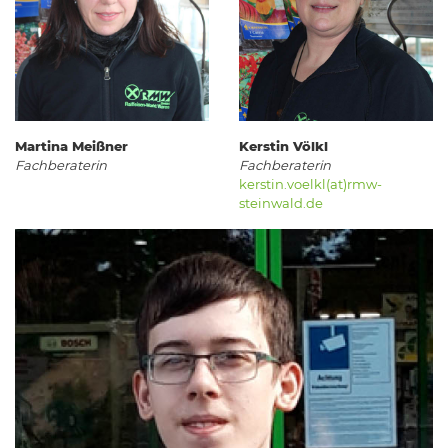
Martina Meißner
Kerstin Völkl
Fachberaterin
Fachberaterin
kerstin.voelkl(at)rmw-
steinwald.de