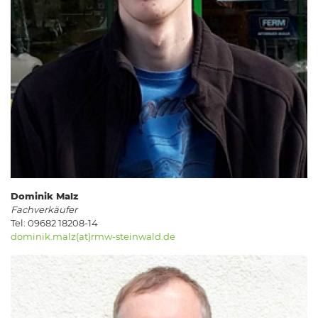
Dominik Malz
Fachverkäufer
Tel: 09682 18208-14
dominik.malz(at)rmw-steinwald.de