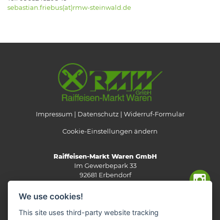
sebastian.friebus(at)rmw-steinwald.de
Impressum
Datenschutz
Widerruf-Formular
Cookie-Einstellungen ändern
Raiffeisen-Markt Waren GmbH
Im Gewerbepark 33
92681 Erbendorf
Telefon: 0 96 82/92 05-0
We use cookies!
Fax: 0 96 82/92 05-13
E-Mail:
info(at)rmw-steinwald.de
This site uses third-party website tracking