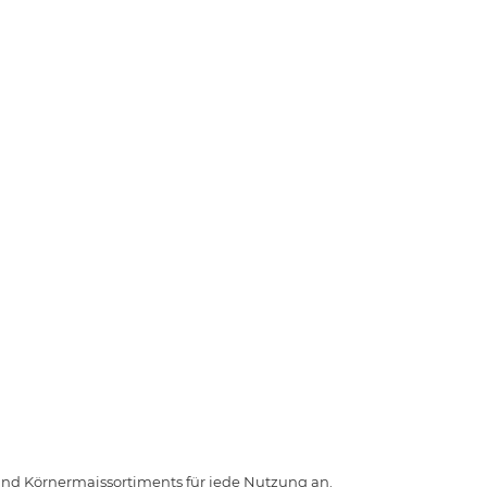
 und Körnermaissortiments für jede Nutzung an.