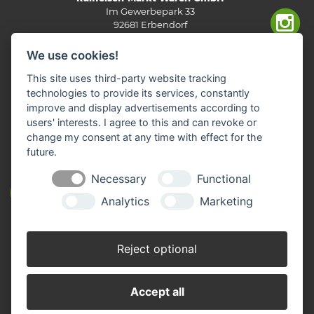
Im Gewerbepark 33
92681 Erbendorf
Telefon: 0 96 82/92 05-0
We use cookies!
Fax: 0 96 82/92 05-13
E-Mail:
info(at)rmw-steinwald.de
This site uses third-party website tracking
technologies to provide its services, constantly
improve and display advertisements according to
users' interests. I agree to this and can revoke or
KONTAKTVERZEICHNIS
change my consent at any time with effect for the
future.
Necessary
Functional
ÖFFNUNGSZEITEN
Analytics
Marketing
GESCHÄFTSSTELLEN
Reject optional
Accept all