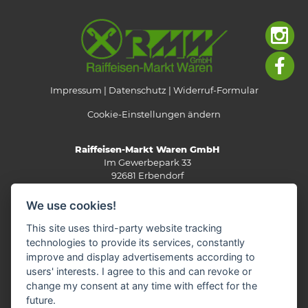
Impressum
Datenschutz
Widerruf-Formular
Cookie-Einstellungen ändern
Raiffeisen-Markt Waren GmbH
Im Gewerbepark 33
92681 Erbendorf
Telefon: 0 96 82/92 05-0
We use cookies!
Fax: 0 96 82/92 05-13
E-Mail:
info(at)rmw-steinwald.de
This site uses third-party website tracking
technologies to provide its services, constantly
improve and display advertisements according to
users' interests. I agree to this and can revoke or
KONTAKTVERZEICHNIS
change my consent at any time with effect for the
future.