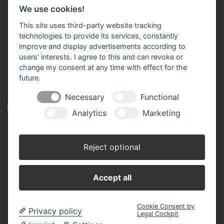
Telefon: 0 96 82/92 05-0
We use cookies!
Fax: 0 96 82/92 05-13
E-Mail:
info(at)rmw-steinwald.de
This site uses third-party website tracking
technologies to provide its services, constantly
improve and display advertisements according to
users' interests. I agree to this and can revoke or
KONTAKTVERZEICHNIS
change my consent at any time with effect for the
future.
Necessary
Functional
ÖFFNUNGSZEITEN
Analytics
Marketing
GESCHÄFTSSTELLEN
Reject optional
Accept all
Cookie Consent by
Privacy policy
Legal Cockpit