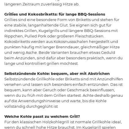
längeren Zeitraum zuverlässig Hitze ab.
Grillies und Kokosbriketts: für lange BBQ-Sessions
Grillies sind eine besondere Form von Briketts und stehen für
eine stabile, langanhaltende Glut. Sie eignen sich gut für
indirektes Grillen, Kugelgrills und längere BBQ-Sessions mit
Rippchen, Pulled Pork oder größeren Fleischstücken.
Kokosbriketts werden aus Kokosnussschalen hergestellt und
punkten häufig mit langer Brenndauer, gleichmäßiger Hitze
und wenig Asche. Beide Varianten brauchen etwas Geduld
beim Anzünden, sind dafür aber besonders praktisch, wenn du
lange und kontrolliert grillen möchtest.
Selbstzündende Kohle: bequem, aber mit Abstrichen
Selbstzündende Grillkohle oder Briketts sind mit Anzündhilfen
versehen und lassen sich besonders einfach entzünden. Das ist
bequem, kann aber Geruch oder Geschmack beeinflussen,
wenn du zu früh mit dem Grillen startest. Achte deshalb genau
auf die Anwendungshinweise und warte, bis die Kohle
vollständig durchgeglüht ist
Welche Kohle passt zu welchem Grill?
Für den klassischen Holzkohlegrill ist normale Grillkohle ideal,
wenn du schnell hohe Hitze brauchst. Im Kugelgrill spielen