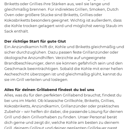
Briketts oder Grillies ihre Stärken aus, weil sie lange und
gleichmäßig brennen. Für indirektes Grillen, Smoken, Dutch
Oven oder größere Stücke sind Briketts, Grillies oder
Kokosbriketts besonders geeignet. Wichtig ist außerdem, dass
die Kohle trocken gelagert wird und möglichst wenig Staub im
Sack enthält.
Der richtige Start für gute Glut
Ein Anzündkamin hilft dir, Kohle und Briketts gleichmäßig und
sicher durchzuglühen. Dazu passen feste Grillanzünder oder
ökologische Anzündhilfen. Verzichte auf ungeeignete
Brandbeschleuniger, denn sie können gefährlich sein und den
Geschmack beeinträchtigen. Sobald die Kohle mit einer hellen
Ascheschicht überzogen ist und gleichmäßig glüht, kannst du
sie im Grill verteilen und loslegen.
Alles für deinen Grillabend findest du bei uns
Alles, was du für den perfekten Grillabend brauchst, findest du
bei uns im Markt. Ob klassische Grillkohle, Briketts, Grillies,
Kokosbriketts, Anzündkamin, Grillanzünder oder praktisches
Zubehör – wir helfen dir dabei, die passende Lösung für deinen
Grill und dein Grillvorhaben zu finden. Unser Personal berät
dich gerne und zeigt dir, welche Kohle am besten zu deinem
Grill, deinem Grillgut und deiner geplanten Grilldauer passt.